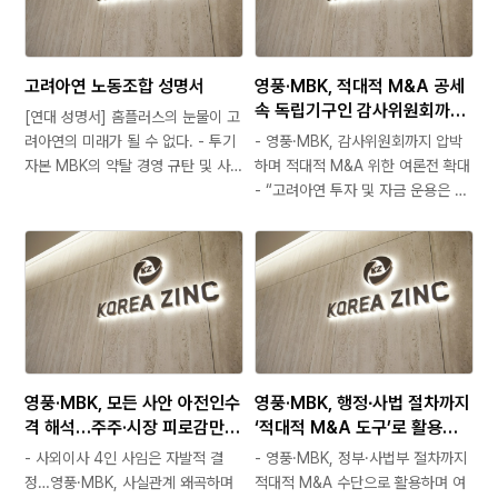
고려아연 노동조합 성명서
영풍·MBK, 적대적 M&A 공세
속 독립기구인 감사위원회까지
[연대 성명서] 홈플러스의 눈물이 고
압박 독립기구까지 흔드는 여론
려아연의 미래가 될 수 없다. - 투기
- 영풍·MBK, 감사위원회까지 압박
전, 기업가치와 전체 주주이익
자본 MBK의 약탈 경영 규탄 및 사
하며 적대적 M&A 위한 여론전 확대
반하는 행위
법처리 촉구 성명 - 홈플러스와 노조
- “고려아연 투자 및 자금 운용은 적
와 연대해서 일자리 위협하는 MBK
법한 경영활동…감사위원회 독립성
와 함께 투쟁할 것. - “홈플러스 사태
침해 우려” - 고려아연 “행정·사법
는 사모펀드식 경영의 구조적 재앙
절차 왜곡과 소모적 공방 중단하고
MBK의 적대적 M&A…
본질적 과제 해결해야” 영풍·MBK파
트너스(MBK)가 미흡한 지배구조와
환경오염 문제, 홈플러스 사태 등 자
신들을…
영풍·MBK, 모든 사안 아전인수
영풍·MBK, 행정∙사법 절차까지
격 해석…주주·시장 피로감만
‘적대적 M&A 도구’로 활용하
키워 고려아연, 실천과 성과로
나 자의적 해석과 왜곡으로 여
- 사외이사 4인 사임은 자발적 결
- 영풍·MBK, 정부·사법부 절차까지
최고 수준의 거버넌스 구현할
론전에만 매몰…강력한 법적 책
정…영풍·MBK, 사실관계 왜곡하며
적대적 M&A 수단으로 활용하며 여