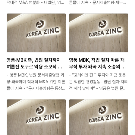
것
임 물을 것
적대적 M&A 명분화 - 대법원, 영풍
론몰이 지속 - 문서제출명령·세무조
의결권 제한 및 호주 자회사 상호주
사·감리 절차 자의적 해석…정상적
형성 적법성 이미 확인 - 고려아연,
투자활동 왜곡 - 고려아연 "근거 없
기업지배구조 핵심지표 준수율
는 의혹 제기와 명예훼손에 민형사상
100% 달성…“투명한 거버넌스 지
강력 대응" 영풍·MBK 측이 정부 당
속 강화” 영풍·MBK파트너스가 최근
국과 사법부의 독립적인 행정·사법
고려아연 사외이사 4인의 사임과…
절차마저 고려아연에 대한 적대적
M&A의 수단으로…
영풍·MBK 측, 법원 절차까지
영풍·MBK, 적법 절차 따른 재
여론전 도구로 악용 소모적 공
무적 투자 왜곡 지속 소송의 통
방에 신뢰 잃어…“사법 절차 왜
상적 절차마다 소모적 주장 반
- 영풍·MBK, 법원 문서제출명령 과
- “고려아연 펀드 투자와 자금 운용
곡 중단해야”
복…적대적 M&A 공세에만 몰
장·왜곡하며 적대적 M&A 위한 여론
은 적법한 경영활동…법원 절차 자의
두
몰이 지속 - “문서제출명령은 통상적
적 해석 말아야” - 영풍은 법원 문서
증거조사 절차일 뿐…특정 의혹 인정
제출 요구 거부, MBK는 홈플러스
이나 법적 판단 아냐” - 고려아연
사태 외면한 채 적대적 M&A 집중
“근거 없는 의혹 제기 중단하고 본질
MBK와 함께 고려아연에 대한 적대
적 과제 해결에 집중해야” 영풍
적 M&A를 시도하고 있는 영풍이 스
·MBK가 환경오염 문제와 홈플러스
스로 제기한 각종 소송…
사태 등 스스로 해결해야…