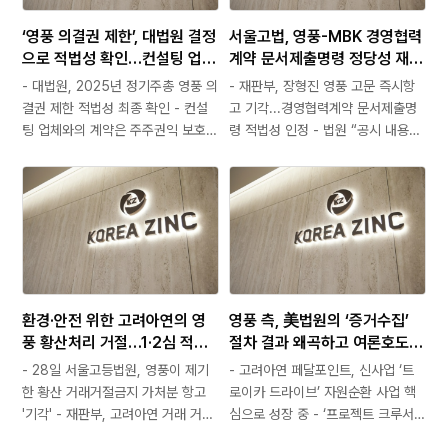
‘영풍 의결권 제한’, 대법원 결정
서울고법, 영풍-MBK 경영협력
으로 적법성 확인…컨설팅 업체
계약 문서제출명령 정당성 재확
와 정상 계약마저 호도
인 ‘콜옵션 계약’ 영풍 주주가치
- 대법원, 2025년 정기주총 영풍 의
- 재판부, 장형진 영풍 고문 즉시항
훼손 의혹 규명 진전되나
결권 제한 적법성 최종 확인 - 컨설
고 기각...경영협력계약 문서제출명
팅 업체와의 계약은 주주권익 보호·
령 적법성 인정 - 법원 “공시 내용으
지배구조 개선 위한 정상적 자문 활
로 콜옵션 구체적 행사조건 모두 밝
동 - 영풍·MBK, 법원 명령에도 경영
혀졌다고 단정키 어려워” - 재판부
협력계약 제출 거부…시장과 주주들
“계약서 제출거부, 주주평등원칙 어
의혹 증폭 - 고려아연 "적대적 M&A
긋나는 차별적 행위”…정당한 감시권
위한 왜곡 중단하고 기업가치·주주가
한 인정 KZ정밀(케이젯정밀)은
치 제고에…
MBK파트너스가 설립한 특수목적법
인(SPC) 한국기업투자홀딩스, 영풍,
장형진 고문 3자…
환경·안전 위한 고려아연의 영
영풍 측, 美법원의 ‘증거수집’
풍 황산처리 거절…1·2심 적법
절차 결과 왜곡하고 여론호도
판결 “황산 처리방안 마련할 여
디스커버리 수집 정보의 적법성
- 28일 서울고등법원, 영풍이 제기
- 고려아연 페달포인트, 신사업 ‘트
유 있었음에도 영풍 측 노력 부
과 유효성, 증거능력 등은 별개
한 황산 거래거절금지 가처분 항고
로이카 드라이브’ 자원순환 사업 핵
족해 보여”
'기각' - 재판부, 고려아연 거래 거절
심으로 성장 중 - ‘프로젝트 크루서
사유에 합리적 이유가 있다 판단…영
블(Project Crucible)’ 미국 통합