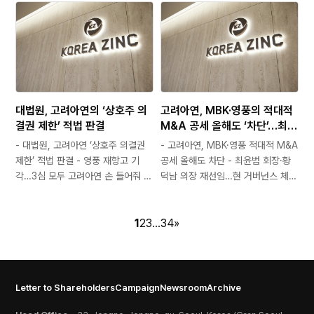
풍 측 주장 모두 배척 - 재판부 “영풍
제련소 완공 시 시너지 극대화 영풍
이 2003년부터 현재까지 충분한 시
측이 미국 법원의 ‘증거 수집’ 절차에
간적 여유가 있었음에도 고려아연에
대한 항소심 결과를 왜곡·과장하며
황산 처리를 위탁한 채 다른 대체…
고려아연과 페달포인트의 기업가치
를 훼손하는 시도를 지속적으로 이어
가고…
대법원, 고려아연의 ‘상호주 의
고려아연, MBK·영풍의 적대적
결권 제한’ 적법 판결
M&A 공세 올해도 ‘차단’…최윤
범 회장, 황덕남 의장 ‘이사 재선
- 대법원, 고려아연 ‘상호주 의결권
- 고려아연, MBK·영풍 적대적 M&A
임’
제한’ 적법 판결 - 영풍 재항고 기
공세 올해도 차단 - 최윤범 회장·황
각…3심 모두 고려아연 손 들어줘 -
덕남 의장 재선임…현 거버넌스 체제
배임·공정거래법 위반 주장도 인정
지지 재확인 - 이사 5인 선임안 통
안돼 - “적대적 M&A 방어 조치 합
과…주주들 경영 연속성 선택 - 사상
법성 재확인” 대법원이 영풍 측이 제
1
2
3
…
최대 실적·핵심광물 공급망 전략에
34
»
기한 고려아연 정기주주총회 결의 효
대한 공감대 확인 고려아연은 24일
력 정지 가처분 재항고를…
열린 정기주주총회에서 MBK파트너
스와 영풍의…
Letter to Shareholders
Campaign
Newsroom
Archive