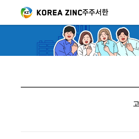
주주서한
고