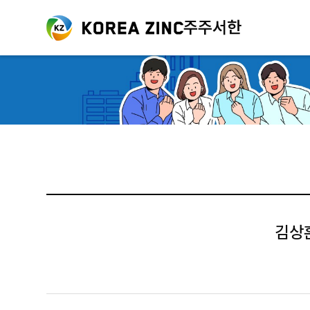
주주서한
김상훈