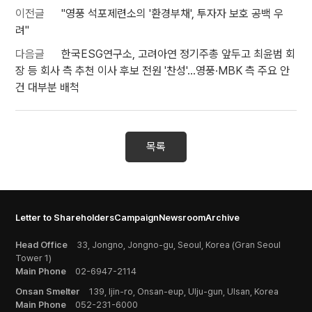
이전글
"영풍 석포제련소의 '환경부채', 투자자 보호 공백 우
려"
다음글
한국ESG연구소, 고려아연 정기주총 앞두고 최윤범 회
장 등 회사 측 추천 이사 후보 전원 '찬성'…영풍·MBK 측 주요 안
건 대부분 배척
목록
Letter to Shareholders
Campaign
Newsroom
Archive
Head Office
33, Jongno, Jongno-gu, Seoul, Korea (Gran Seoul
Tower 1)
Main Phone
02-6947-2114
Onsan Smelter
139, Ijin-ro, Onsan-eup, Ulju-gun, Ulsan, Korea
Main Phone
052-231-6000