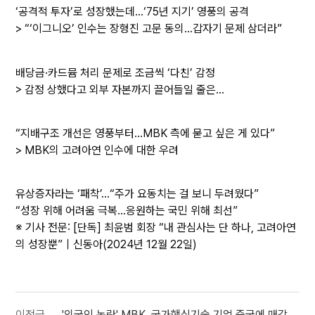
‘공격적 투자’로 성장했는데…‘75년 지기’ 영풍의 공격
> “‘이그니오’ 인수는 장형진 고문 동의…갑자기 문제 삼더라”
배당금·카드뮴 처리 문제로 조금씩 ‘다친’ 감정
> 감정 상했다고 외부 자본까지 끌어들일 줄은…
“지배구조 개선은 영풍부터…MBK 측에 묻고 싶은 게 있다”
> MBK의 고려아연 인수에 대한 우려
유상증자라는 ‘패착’…“주가 요동치는 걸 보니 두려웠다”
“성장 위해 어려움 극복…응원하는 국민 위해 최선”
※ 기사 전문:
[단독] 최윤범 회장 “내 관심사는 단 하나, 고려아연
의 성장뿐”｜신동아(2024년 12월 22일)
이전글
'외국인 논란' MBK, 국가핵심기술 기업 중국에 매각