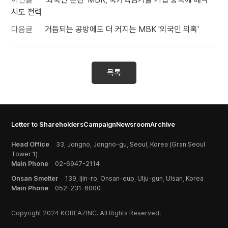
시도 전력
다음글
거듭되는 공방에도 더 커지는 MBK '외국인 의혹'
목록
Letter to Shareholders
Campaign
Newsroom
Archive
Head Office
33, Jongno, Jongno-gu, Seoul, Korea (Gran Seoul
Tower 1)
Main Phone
02-6947-2114
Onsan Smelter
139, Ijin-ro, Onsan-eup, Ulju-gun, Ulsan, Korea
Main Phone
052-231-6000
Copyright 2024 KOREAZINC. All Rights Reserved.