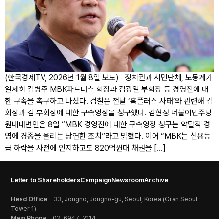
(한국경제TV, 2026년 1월 8일 보도) 정치권과 시민단체, 노동계가
일제히 김병주 MBK파트너스 회장과 김광일 부회장 등 경영진에 대
한 구속을 촉구하고 나섰다. 검찰은 전날 ‘홈플러스 사태’와 관련해 김
회장과 김 부회장에 대한 구속영장을 청구했다. 김현정 더불어민주당
원내대변인은 8일 “MBK 경영진에 대한 구속영장 청구는 약탈적 경
영에 경종을 울리는 당연한 조치”라고 밝혔다. 이어 “MBK는 신용등
급 하락을 사전에 인지하고도 820억원대 채권을 […]
Letter to Shareholders
Campaign
Newsroom
Archive
Head Office
33, Jongno, Jongno-gu, Seoul, Korea (Gran Seoul
Tower 1)
Main Phone
02-6947-2114