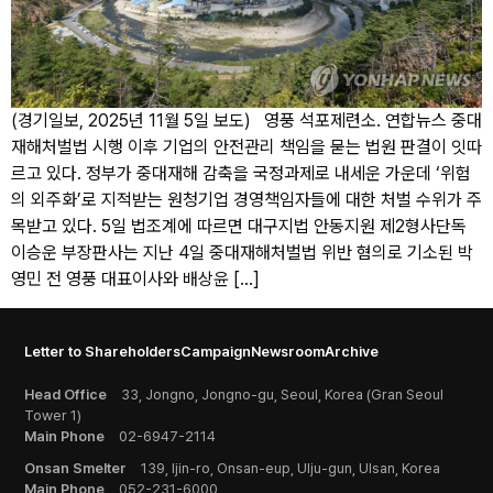
(경기일보, 2025년 11월 5일 보도) 영풍 석포제련소. 연합뉴스 중대
재해처벌법 시행 이후 기업의 안전관리 책임을 묻는 법원 판결이 잇따
르고 있다. 정부가 중대재해 감축을 국정과제로 내세운 가운데 ‘위험
의 외주화’로 지적받는 원청기업 경영책임자들에 대한 처벌 수위가 주
목받고 있다. 5일 법조계에 따르면 대구지법 안동지원 제2형사단독
이승운 부장판사는 지난 4일 중대재해처벌법 위반 혐의로 기소된 박
영민 전 영풍 대표이사와 배상윤 […]
Letter to Shareholders
Campaign
Newsroom
Archive
Head Office
33, Jongno, Jongno-gu, Seoul, Korea (Gran Seoul
Tower 1)
Main Phone
02-6947-2114
Onsan Smelter
139, Ijin-ro, Onsan-eup, Ulju-gun, Ulsan, Korea
Main Phone
052-231-6000