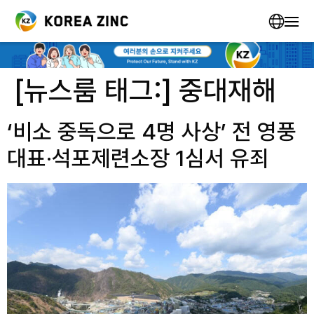
[뉴스룸 태그:]
중대재해
‘비소 중독으로 4명 사상’ 전 영풍
대표·석포제련소장 1심서 유죄