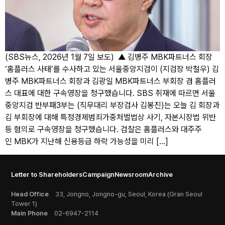
(SBS뉴스, 2026년 1월 7일 보도) ▲ 김병주 MBK파트너스 회장
‘홈플러스 사태’를 수사하고 있는 서울중앙지검이 (지검장 박철우) 김
병주 MBK파트너스 회장과 김광일 MBK파트너스 부회장 겸 홈플러
스 대표에 대한 구속영장을 청구했습니다. SBS 취재에 따르면 서울
중앙지검 반부패3부는 (직무대리 부장검사 김봉진)는 오늘 김 회장과
김 부회장에 대해 특정경제범죄가중처벌법상 사기, 자본시장법 위반
등 혐의로 구속영장을 청구했습니다. 검찰은 홈플러스와 대주주
인 MBK가 지난해 신용등급 하락 가능성을 미리 […]
Letter to Shareholders
Campaign
Newsroom
Archive
Head Office
33, Jongno, Jongno-gu, Seoul, Korea (Gran Seoul
Tower 1)
Main Phone
02-6947-2114