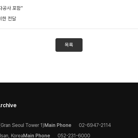
자공사 포함"
서한 전달
목록
rchive
(Gran Seoul Tower 1)
Main Phone
02-6947-2114
lsan, Korea
Main Phone
052-231-6000