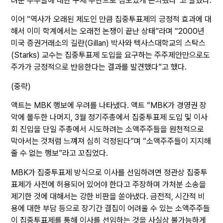
려운 주주들에 대한 구제 수단으로 심도있게 논의됐다”고 말했다.
이어 “역사가 오래된 제도인 만큼 집중투표제의 긍정적 효과에 대
해서 이미 학계에서는 오래전 논쟁이 끝난 상태”라며 “2000년
미국 증권거래소의 길란(Gillan) 박사와 텍사스대학교의 스탁스
(Starks) 교수는 집중투표제 도입을 요구하는 주주제안만으로도
주가가 긍정적으로 반응한다는 결과를 발견했다”고 했다.
(중략)
액트는 MBK 행보에 우려를 나타냈다. 액트 “MBK가 경영권 장
악에 몰두한 나머지, 3월 정기주총에서 집중투표제 도입 및 이사
회 진입을 단일 주총에서 시도하려는 소액주주들을 원천적으로
막아서는 것처럼 느껴져 심히 걱정된다”며 “소액주주들이 지지해
줄 수 없는 행보”라고 꼬집었다.
MBK가 집중투표제 방식으로 이사를 선임하려면 정관상 집중투
표제가 사전에 허용되어 있어야 한다고 주장하며 가처분 소송을
제기한 것에 대해서는 강한 비판을 쏟아냈다. 금전적, 시간적 비
용에 대한 부담 등으로 장기간 결집이 어려울 수 있는 소액주주들
이 집중투표제를 통해 이사를 선임하는 것을 사실상 불가능하게