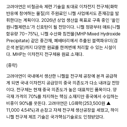
고려아연은 비철금속 제련 기술을 토대로 이차전지 전구체(화학
반응에 참여하는 물질)의 주원료인 니켈 사업에서도 존재감을 발
휘한다는 계획이다. 2026년 상업 생산을 목표로 구축 중인 ‘올인
원니켈제련소’가 신호탄이 될 전망이다. 니켈 정광부터 매트(니켈
함유량 70~75%), 니켈 수산화 침전물(MHP·Mixed Hydroxide
Precipitate) 같은 중간재, 폐배터리에서 추출된 블랙파우더(검
은색 분말)까지 다양한 원료를 한꺼번에 처리할 수 있는 시설이
다. MHP는 이차전지 전구체용 원료 소재다.
(중략)
고려아연이 국내에서 생산한 니켈을 전구체 공장에 본격 공급하
게 되면 국내 이차전지 공급망의 중국 의존도가 다소 내려갈 전망
이다. 전구체는 현재 중국 의존도가 높은 대표적인 품목이다. 양
극재 가격의 70%를 차지하는 핵심 소재지만 중국에서 수입하는
비중이 90%를 웃돈다. 고려아연은
LG화학
(253,500원 ▲
11,000 4.54%)
과 손잡고 자체 전구체 생산공장을 세웠고, 하이
니켈 전구체 제조 기술은 국가핵심기술로도 인정받았다.