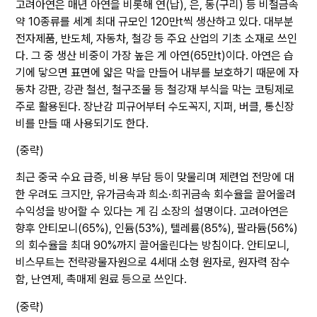
고려아연은 매년 아연을 비롯해 연(납), 은, 동(구리) 등 비철금속
약 10종류를 세계 최대 규모인 120만t씩 생산하고 있다. 대부분
전자제품, 반도체, 자동차, 철강 등 주요 산업의 기초 소재로 쓰인
다. 그 중 생산 비중이 가장 높은 게 아연(65만t)이다. 아연은 습
기에 닿으면 표면에 얇은 막을 만들어 내부를 보호하기 때문에 자
동차 강판, 강관 철선, 철구조물 등 철강재 부식을 막는 코팅제로
주로 활용된다. 장난감 피규어부터 수도꼭지, 지퍼, 버클, 통신장
비를 만들 때 사용되기도 한다.
(중략)
최근 중국 수요 급증, 비용 부담 등이 맞물리며 제련업 전망에 대
한 우려도 크지만, 유가금속과 희소·희귀금속 회수율을 끌어올려
수익성을 방어할 수 있다는 게 김 소장의 설명이다. 고려아연은
향후 안티모니(65%), 인듐(53%), 텔레륨(85%), 팔라듐(56%)
의 회수율을 최대 90%까지 끌어올린다는 방침이다. 안티모니,
비스무트는 전략광물자원으로 4세대 소형 원자로, 원자력 잠수
함, 난연제, 촉매제 원료 등으로 쓰인다.
(중략)