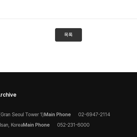
목록
rchive
(Gran Seoul Tower 1)
Main Phone
02-6947-2114
lsan, Korea
Main Phone
052-231-6000