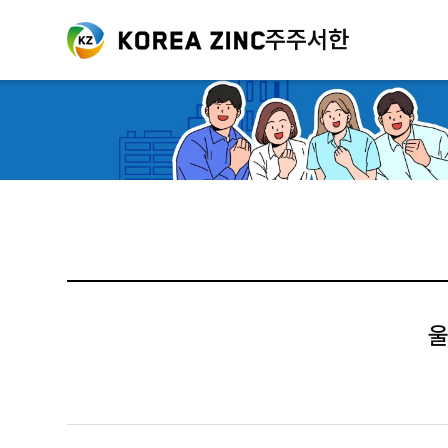
주주서한
울