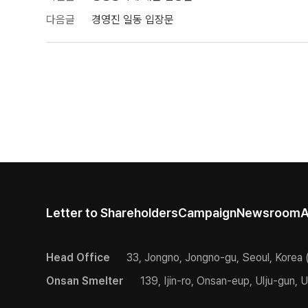
다음글
경영진 일동 입장문
Letter to Shareholders
Campaign
Newsroom
A
Head Office
33, Jongno, Jongno-gu, Seoul, Korea 
Onsan Smelter
139, Ijin-ro, Onsan-eup, Ulju-gun, U